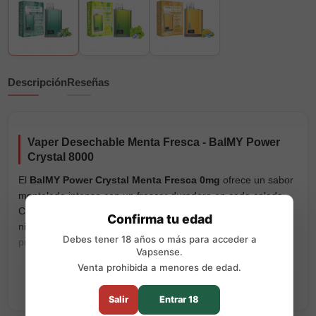
Descripción
Reseñas
Vaper Desechable Menta Fresca - BalMY Power
Crystal 8000
El
BalMY Power Crystal Menta Fresca 0mg
ofrece un sabor
mentolado intenso con un frescor duradero en cada calada.
Con hasta 8000 inhalaciones, este vaper desechable sin
Confirma tu edad
nicotina es ideal para quienes buscan una experiencia
Debes tener 18 años o más para acceder a
prolongada, refrescante y libre de adicción.
Vapsense.
Su
mantiene el sabor constante y el vapor
mesh coil avanzada
Venta prohibida a menores de edad.
uniforme desde el inicio hasta el final. Incorpora una batería
recargable de 500 mAh con carga por USB-C y un depósito
Salir
Entrar 18
prellenado con 12 ml de e-liquid, garantizando un rendimiento