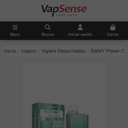
0
Menu
Buscar
Iniciar sesión
Carrito
Inicio
Vapers
Vapers Desechables
BalMY Power Cry