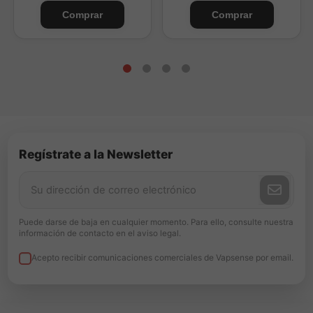
Comprar
Comprar
BalMY Power Crystal Menta Fresca 0mg combina
intensidad mentolada y frescor en un vaper sin nicotina
con hasta 8000 caladas, práctico y elegante.
Regístrate a la Newsletter
Puede darse de baja en cualquier momento. Para ello, consulte nuestra
información de contacto en el aviso legal.
Acepto recibir comunicaciones comerciales de Vapsense por email.