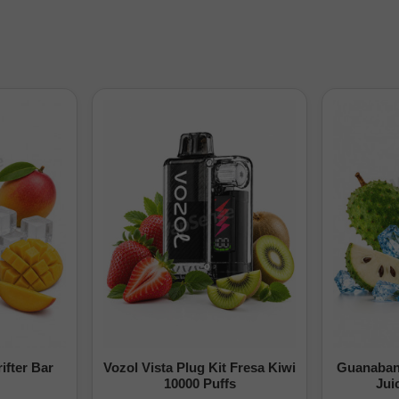
s
spositivo?
Su autonomía es de hasta 8000 caladas, dependiendo del
a?
No, este modelo es Zero Nicotina, ideal para un vapeo sin adicción
?
La batería de 500 mAh se recarga mediante USB-C. El e-liquid no e
a?
Una vez agotado, deposítalo en un punto limpio conforme a la norma
andía 0mg es un vaper desechable sin nicotina, con hasta 8000
fecto para un vapeo prolongado y agradable.
ifter Bar
Vozol Vista Plug Kit Fresa Kiwi
Guanabana
10000 Puffs
Jui