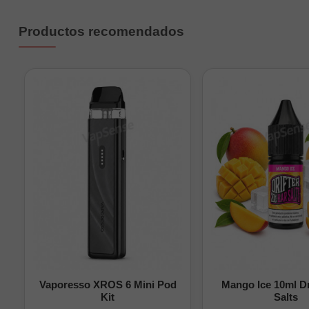
Preguntas frecuente
Productos recomendados
¿Cuánto dura el di
¿Contiene nicotin
¿Cómo se recarga
¿Cómo se desech
BalMY Power Crystal S
fresco y realista, per
Vaporesso XROS 6 Mini Pod
Mango Ice 10ml Dr
Kit
Salts