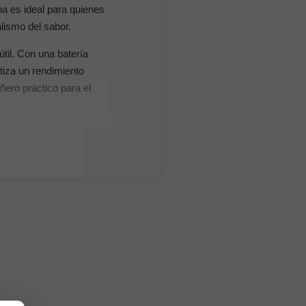
na es ideal para quienes
alismo del sabor.
til. Con una batería
tiza un rendimiento
ñero práctico para el
 colección BalMY Power