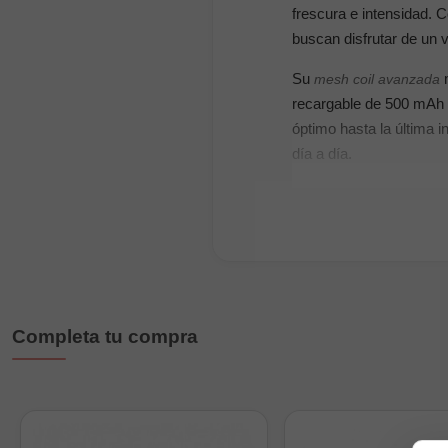
frescura e intensidad. 
buscan disfrutar de un v
Su
m
mesh coil avanzada
recargable de 500 mAh m
óptimo hasta la última 
día a día.
Descubre más modelos 
Crystal.
Características prin
Tipo: Vaper desecha
Completa tu compra
Marca: BalMY
Modelo: Power Crys
Sabor: Sandía
Caladas: Hasta 800