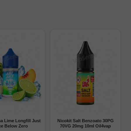
 uso personal.
.
s recargable.
tiva local.
 caladas y un sabor
 Lime Longfill Just
Nicokit Salt Benzoato 30PG
ce Below Zero
70VG 20mg 10ml Oil4vap