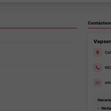
Contácten
Vapse
Cal
66
in
Horario
Maña