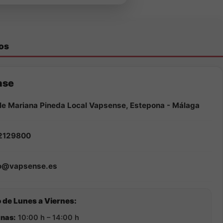
os
nse
le Mariana Pineda Local Vapsense, Estepona - Málaga
2129800
fo@vapsense.es
 de Lunes a Viernes:
nas:
10:00 h – 14:00 h