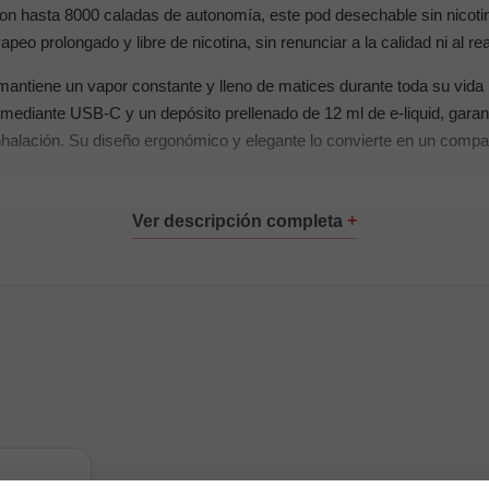
Con hasta 8000 caladas de autonomía, este pod desechable sin nicoti
apeo prolongado y libre de nicotina, sin renunciar a la calidad ni al re
antiene un vapor constante y lleno de matices durante toda su vida ú
ediante USB-C y un depósito prellenado de 12 ml de e-liquid, garan
inhalación. Su diseño ergonómico y elegante lo convierte en un compa
dentro de nuestra
categoría de vapers desechables
y completa tu
cipales
ble
tal
0