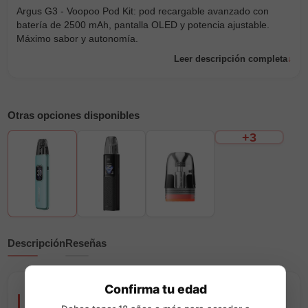
Argus G3 - Voopoo Pod Kit: pod recargable avanzado con
batería de 2500 mAh, pantalla OLED y potencia ajustable.
Máximo sabor y autonomía.
Leer descripción completa
Otras opciones disponibles
+3
Descripción
Reseñas
Confirma tu edad
Argus G3 - Voopoo Pod Kit