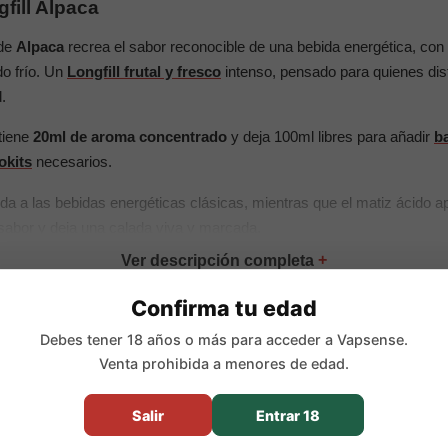
fill Alpaca
de
Alpaca
recrea el sabor reconocible de una bebida energética, con 
o frío. Un
Longfill frutal y fresco
intenso, pensado para quienes dis
.
tiene
20ml de aroma concentrado
y deja 100ml libres para añadir
ba
okits
necesarios.
da a las bebidas energéticas clásicas, mientras que el matiz ácido ap
l sabor y deja una calada viva y marcada.
pales:
Confirma tu edad
Debes tener 18 años o más para acceder a Vapsense.
roma Longfill concentrado
Venta prohibida a menores de edad.
tica y efecto ice
e 120ml con 20ml de aroma concentrado
Salir
Entrar 18
:
100ml