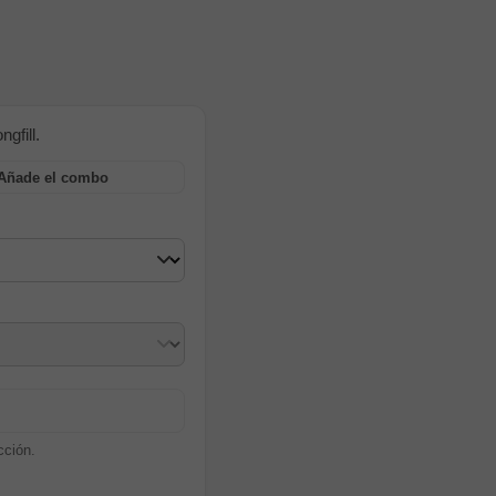
gfill.
Añade el combo
cción.