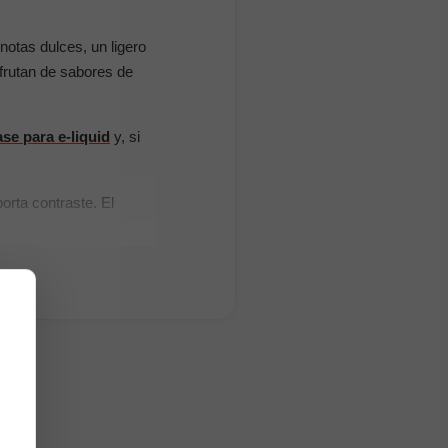
notas dulces, un ligero
frutan de sabores de
se para e-liquid
y, si
orta contraste. El