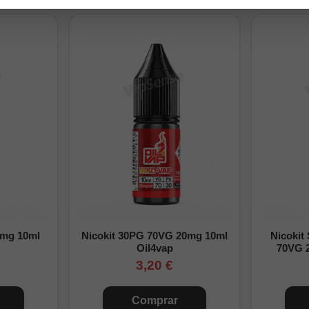
na
ngfill:
nicokits necesarios hasta completar los 120ml. Después, cierra la bo
la mezcla.
ación paso a paso, consulta nuestra
guía para preparar un Longfill
.
0ml
Base
Nicotina final
100ml
0mg/ml
0mg 10ml
Nicokit 30PG 70VG 20mg 10ml
Nicokit
Oil4vap
70VG 
90ml
1,7mg/ml
3,20 €
80ml
3,3mg/ml
60ml
6,7mg/ml
Comprar