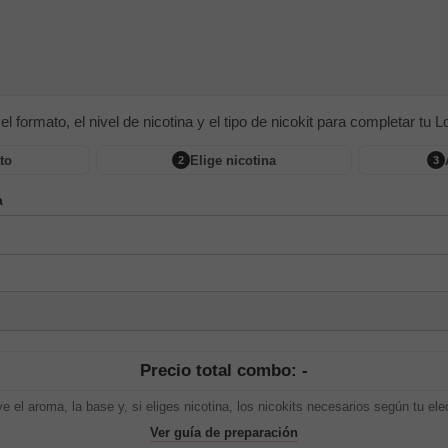
 el formato, el nivel de nicotina y el tipo de nicokit para completar tu Lon
to
Elige nicotina
2
3
a
Precio total combo: -
ye el aroma, la base y, si eliges nicotina, los nicokits necesarios según tu ele
Ver guía de preparación