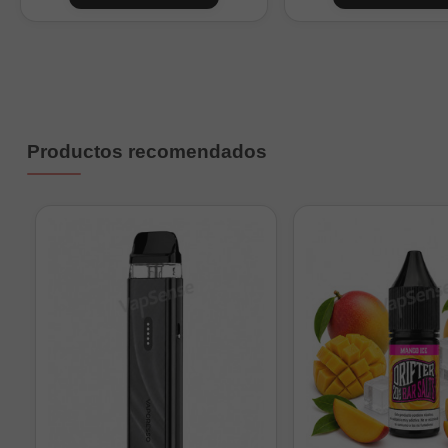
6
9
Nicokits de 10ml a 20mg/m
Importante:
este produc
Productos recomendados
mezcla con base y/o nic