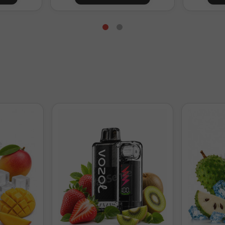
40ml
10mg/ml
10ml
15mg/ml
l. Ajusta la base según tu mezcla VG/PG.
to es un aroma Longfill concentrado y no debe vapearse directament
okits.