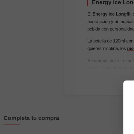
Energy Ice Long
El
Energy Ice Longfill
punto ácido y un acabad
bebida con personalidad
La botella de 120ml con
quieres nicotina, los
nic
Su entrada dulce recuer
frescor final refuerza e
Características princi
Marca:
Alpaca
Tipo de producto:
a
Sabor:
bebida energé
Completa tu compra
Formato:
botella d
Espacio disponible