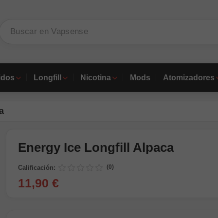
idos
Longfill
Nicotina
Mods
Atomizadores
a
Energy Ice Longfill Alpaca
(0)
Calificación:
11,90 €