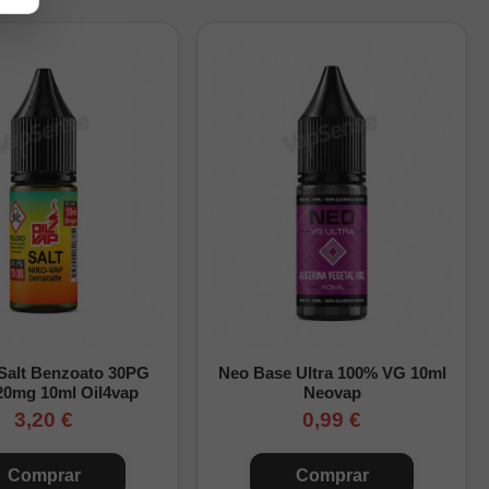
tella y agita bien para
 Salt Benzoato 30PG
Neo Base Ultra 100% VG 10ml
20mg 10ml Oil4vap
Neovap
3,20 €
0,99 €
Comprar
Comprar