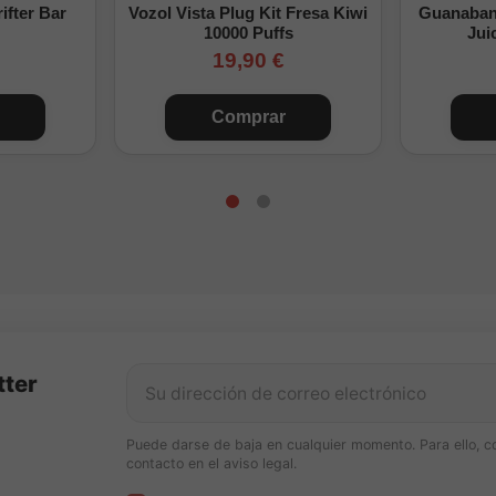
ifter Bar
Vozol Vista Plug Kit Fresa Kiwi
Guanabana
abor en el atomizador Blaze Solo 2 RTA - THC x Mike Vapes, tu o
10000 Puffs
Jui
19,90 €
Comprar
tter
Puede darse de baja en cualquier momento. Para ello, c
contacto en el aviso legal.