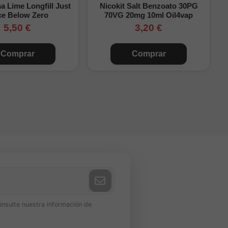
 Lime Longfill Just
Nicokit Salt Benzoato 30PG
pción avanzada y sin
ce Below Zero
70VG 20mg 10ml Oil4vap
5,50 €
3,20 €
Comprar
Comprar
onsulte nuestra información de