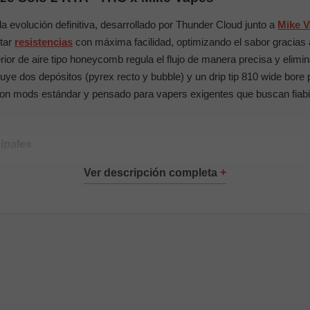
a evolución definitiva, desarrollado por Thunder Cloud junto a
Mike 
ntar
resistencias
con máxima facilidad, optimizando el sabor gracias a
rior de aire tipo honeycomb regula el flujo de manera precisa y elimin
uye dos depósitos (pyrex recto y bubble) y un drip tip 810 wide bore
n mods estándar y pensado para vapers exigentes que buscan fiabil
cipales
9 mm con pyrex bubble)
idable
 "W" postless
pido y limpio
ior regulable tipo honeycomb, antifugas
ore de resina
rsal