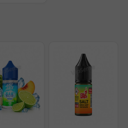
postless "W".
s fugas.