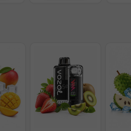
ior tipo honeycomb
rsal
ete
TA - THC x Mike Vapes
 repuesto
rios y repuestos
s
es compatible?
Optimizado para single coil, fácil de montar en deck 
ne fugas?
El sistema de flujo de aire superior elimina por completo la
epósitos?
Sí, pyrex recto y bubble incluidos de serie.