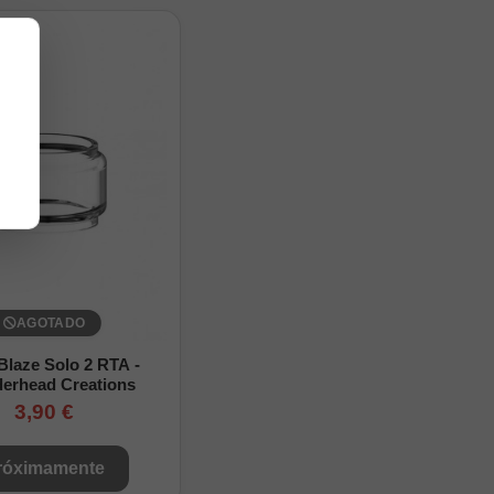
AGOTADO
Blaze Solo 2 RTA -
erhead Creations
3,90 €
róximamente