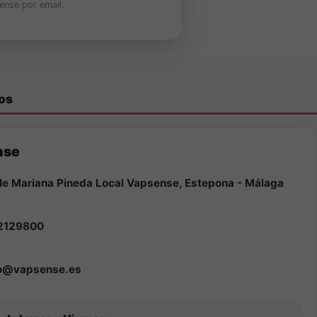
ense por email.
os
nse
le Mariana Pineda Local Vapsense, Estepona - Málaga
2129800
fo@vapsense.es