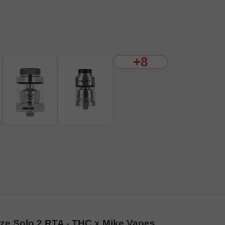
+8
ze Solo 2 RTA - THC x Mike Vapes