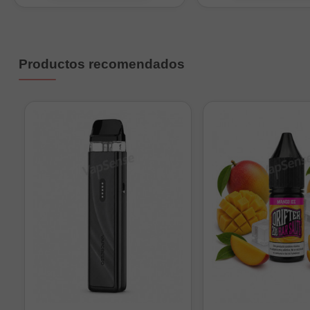
Flujo de aire: Super
Drip tip: 810 resina
Conexión: 510 unive
Productos recomendados
Contenido del paqu
1 x Blaze Solo 2 R
1 x Pyrex bubble de
1 x Bolsa de acceso
Preguntas frecuente
¿Qué tipo de coil 
¿Realmente no tie
¿Incluye los dos d