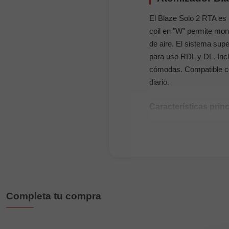
El Blaze Solo 2 RTA es l
coil en "W" permite mo
de aire. El sistema supe
para uso RDL y DL. Incl
cómodas. Compatible co
diario.
Características prin
Diámetro: 25 mm (2
Material: Acero inox
Deck: Single coil en
Llenado: Superior, rá
Flujo de aire: Super
Completa tu compra
Drip Tip: 810 wide b
Conexión: 510 unive