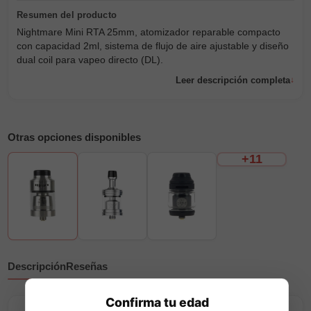
Nightmare Mini RTA 25mm, atomizador reparable compacto
con capacidad 2ml, sistema de flujo de aire ajustable y diseño
dual coil para vapeo directo (DL).
Leer descripción completa
Otras opciones disponibles
+11
Descripción
Reseñas
Confirma tu edad