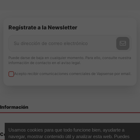
Regístrate a la Newsletter
Puede darse de baja en cualquier momento. Para ello, consulte nuestra
información de contacto en el aviso legal.
Acepto recibir comunicaciones comerciales de Vapsense por email.
Información
Usamos cookies para que todo funcione bien, ayudarte a
Contáctenos
navegar, mostrar contenido útil y analizar esta web. Puedes