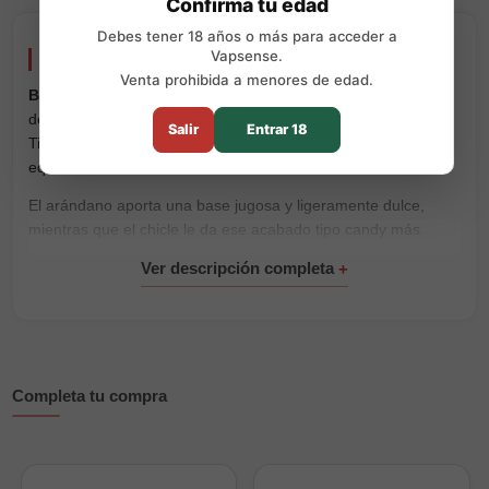
Confirma tu edad
Debes tener 18 años o más para acceder a
Vapsense.
Blueberry Bubblegum Ice 10ml Drifter Bar Salts
Venta prohibida a menores de edad.
Blueberry Bubblegum Ice 10ml Drifter Bar Salts
es una sal
de nicotina con una mezcla dulce de arándano, chicle y hielo.
Salir
Entrar 18
Tiene un sabor frutal y goloso, con el punto fresco justo para
equilibrar el dulzor.
El arándano aporta una base jugosa y ligeramente dulce,
mientras que el chicle le da ese acabado tipo candy más
redondo. El hielo aparece al final de la calada para dejar una
sensación fresca sin tapar el sabor principal.
Está pensada para pods y vapers de baja potencia, donde las
sales de nicotina
encajan muy bien por su calada suave. Si
necesitas un equipo compatible, puedes ver nuestra sección
de
vape recargable
.
Completa tu compra
Características principales
Formato: 10ml