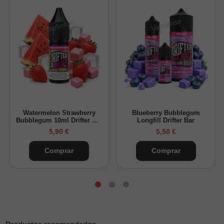
Nicotina disponible: 10mg y 20mg
Proporción: 50% VG / 50% PG
Sabor: arándano, chicle y hielo
Marca: Drifter Bar Salts
Blueberry Bubblegum Ice Drifter Bar Salts
encaja bien si
buscas una sal dulce y fresca, con sabor a arándano y un
final de chicle frío.
Watermelon Strawberry
Blueberry Bubblegum
Bubblegum 10ml Drifter Bar
Longfill Drifter Bar
Salts
5,90 €
5,50 €
Comprar
Comprar