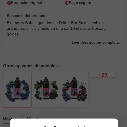
Producto original
Pago seguro
Blueberry Bubblegum Ice de Drifter Bar Salts combina
arándano, chicle y hielo en una sal 10ml dulce, fresca y
golosa.
Leer descripción completa
Otras opciones disponibles
+29
Descripción
Reseñas