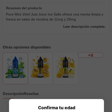
Pure Mint 10ml Just Juice Ice Salts ofrece una menta limpia y
fresca en sales de nicotina de 11mg y 20mg.
Leer descripción completa
Otras opciones disponibles
+6
Descripción
Reseñas
Confirma tu edad