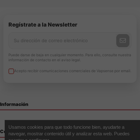
Regístrate a la Newsletter
Puede darse de baja en cualquier momento. Para ello, consulte nuestra
información de contacto en el aviso legal.
Acepto recibir comunicaciones comerciales de Vapsense por email.
Información
Usamos cookies para que todo funcione bien, ayudarte a
Contáctenos
navegar, mostrar contenido útil y analizar esta web. Puedes