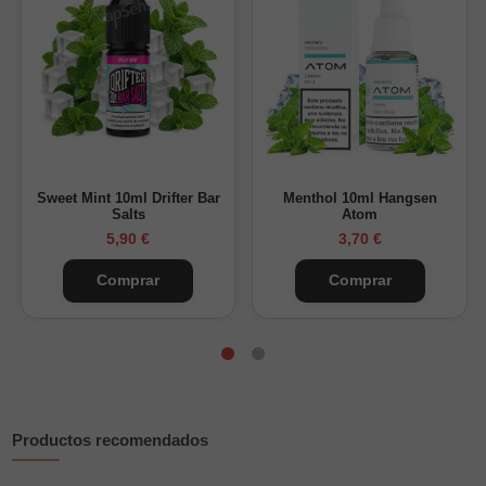
Nicotina:
11mg y 20mg
Tipo:
sales de nicotina
Composición:
50% VG / 50% PG
Uso recomendado:
pods y vapeo MTL
Una sal de nicotina adecuada si buscas un sabor mentolado
puro, fresco y fácil de mantener durante el día.
Sweet Mint 10ml Drifter Bar
Menthol 10ml Hangsen
Salts
Atom
5,90 €
3,70 €
Comprar
Comprar
Productos recomendados