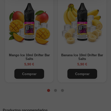
Gama:
Salts
Sabor:
Mango Passion Fruit
Formato:
10ml
Nicotina:
11mg y 20mg
Tipo:
sales de nicotina
Composición:
50% VG / 50% PG
Uso recomendado:
pods y vapeo MTL
Una buena opción si te gustan las sales de nicotina tropicales,
Mango Ice 10ml Drifter Bar
Banana Ice 10ml Drifter Bar
con mango dulce al inicio y un final más ácido gracias a la
Salts
Salts
maracuyá.
5,90 €
5,90 €
Comprar
Comprar
Productos recomendados