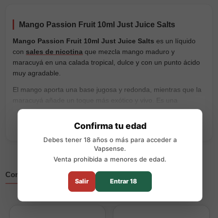
Mango Passion Fruit 10ml Just Juice Salts
Mango Passion Fruit 10ml Just Juice Salts
es un líquido
con
sales de nicotina
que mezcla mango maduro y
maracuyá en una calada tropical, dulce y con un punto ácido
muy agradable.
El mango aporta una base jugosa y redonda, mientras que la
maracuyá añade un toque más exótico y vivo. Es una
combinación frutal intensa, pero equilibrada, pensada para
quienes buscan unas sales tropicales con sabor claro y fácil
Confirma tu edad
de vapear a diario.
Debes tener 18 años o más para acceder a
Vapsense.
Su base
50VG/50PG
encaja muy bien en pods, dispositivos
Venta prohibida a menores de edad.
de baja potencia y vapeo MTL. Disponible en
11mg y 20mg
de nicotina.
Completa tu compra
Salir
Entrar 18
Características principales:
Marca:
Just Juice