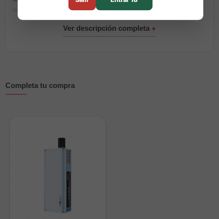
necesidad de cambios complicados, haciendo que el
mantenimiento sea más rápido y eficiente.
Cada cartucho tiene una capacidad de
2 ml
, ideal para
sesiones prolongadas, y está disponible en
dos versiones
(0.6Ω y 0.8Ω) para adaptarse a distintos estilos de calada,
desde
RDL
hasta
MTL
. El sistema de
llenado inferior
facilita
la recarga sin ensuciar, manteniendo el dispositivo limpio y
Completa tu compra
funcional en todo momento.
Características destacadas:
💧
Capacidad:
2 ml de e-líquido
🔩
Resistencias integradas:
0.6Ω – para caladas más abiertas (RDL)
0.8Ω – para caladas más cerradas (MTL)
🔄
Sistema de llenado inferior:
rápido y sin fugas
🔗
Compatibilidad:
Solo con el
Vaporesso Apex Pod Kit