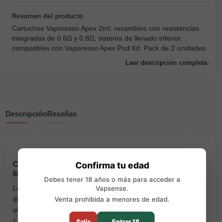
Cartuchos Vaporesso Apex 2ml: recambios con resistencias
integradas de 0.6Ω y 0.8Ω, sistema de llenado inferior,
compatibles con Vaporesso Apex Pod Kit. Pack de 2 unidades.
Leer descripción completa
Descripción
Reseñas
Confirma tu edad
Cartuchos de Recambio Vaporesso Apex 2ml – Sabor
limpio y vapeo sin fugas
Debes tener 18 años o más para acceder a
Los
cartuchos de recambio Vaporesso Apex
están
Vapsense.
diseñados específicamente para el
kit Vaporesso Apex Pod
,
Venta prohibida a menores de edad.
ofreciendo una experiencia de vapeo limpia, cómoda y sin
fugas. Con
resistencias integradas
, estos pods eliminan la
Salir
Entrar 18