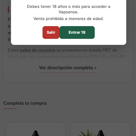
Debes tener 18 años o más para acceder a
Pineapple Cube 10ml Candy Clouds Salts
Vapsense.
Venta prohibida a menores de edad.
Pineapple Cube de Candy Clouds Salts combina el sabor
tropical de la piña con la suavidad dulce de un caramelo
Salir
Entrar 18
masticable. Una mezcla cálida y jugosa, sin un exceso de
frescor.
Estas
sales de nicotina
se presentan en botella PET de
10ml, con una composición equilibrada de 50% VG y 50% PG
y concentraciones de 10mg y 15mg.
Perfil de sabor
La piña aporta un sabor tropical, dulce y jugoso. El caramelo
masticable suaviza la mezcla y deja un acabado agradable,
sin ocultar el carácter principal de la fruta.
Completa tu compra
Características principales
Formato:
botella PET de 10ml.
Nicotina disponible:
10mg y 15mg.