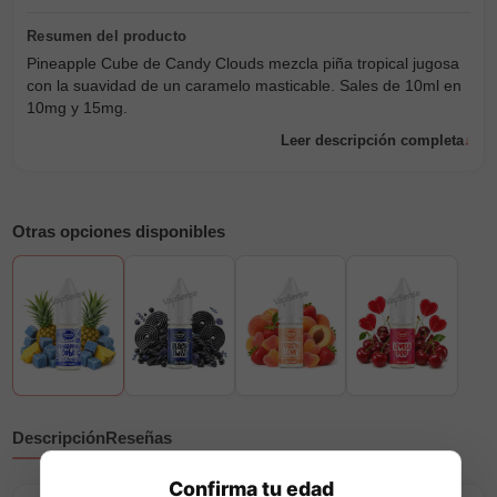
Pineapple Cube de Candy Clouds mezcla piña tropical jugosa
con la suavidad de un caramelo masticable. Sales de 10ml en
10mg y 15mg.
Leer descripción completa
Otras opciones disponibles
Descripción
Reseñas
Confirma tu edad