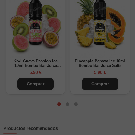
Composición:
50% VG y 50% PG.
Sabor:
piña tropical y caramelo masticable.
Marca:
Candy Clouds.
Cierre:
tapón de seguridad infantil.
Uso recomendado
Su fórmula está adaptada para dispositivos tipo pod. Puedes
consultar nuestra selección de
vapers recargables
para
Kiwi Guava Passion Ice
Pineapple Papaya Ice 10ml
encontrar un equipo apropiado para sales de nicotina.
10ml Bombo Bar Juice
Bombo Bar Juice Salts
Salts
5,90 €
5,90 €
Selecciona la concentración de 10mg o 15mg antes de añadir
el producto al carrito.
Comprar
Comprar
Productos recomendados