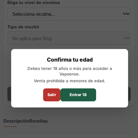
Elige tu nivel de nicotina
Tipo de nicokit
Precio total combo: -
Confirma tu edad
Incluye el aroma, la base y, si eliges nicotina, los nicokits necesarios
Debes tener 18 años o más para acceder a
según tu elección.
Vapsense.
Venta prohibida a menores de edad.
Ver guía de preparación
Añadir combo
Salir
Entrar 18
Descripción
Reseñas