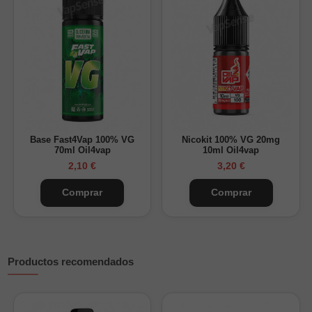
¿Cómo preparar tu Longfill?
Diluye el aroma en tu base PG/VG preferida y añade nicokits
para graduar la nicotina. Se recomienda una
maceración de
3–4 días
para integrar bien los matices de melón y plátano.
Base Fast4Vap 100% VG
Nicokit 100% VG 20mg
70ml Oil4vap
10ml Oil4vap
2,10 €
3,20 €
Comprar
Comprar
Productos recomendados
¿Cuánta nicotina tendrá tu Longfill 30ml?