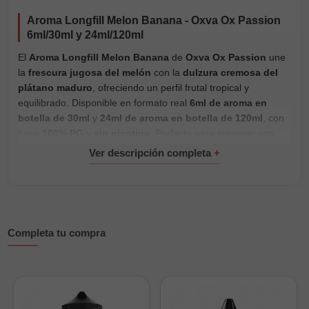
Aroma Longfill Melon Banana - Oxva Ox Passion
6ml/30ml y 24ml/120ml
El
Aroma Longfill Melon Banana
de
Oxva Ox Passion
une
la
frescura jugosa del melón
con la
dulzura cremosa del
plátano maduro
, ofreciendo un perfil frutal tropical y
equilibrado. Disponible en formato real
6ml de aroma en
botella de 30ml
y
24ml de aroma en botella de 120ml
, con
base
100% PG
y
sin nicotina
. Perfecto para preparar con
bases para e-liquid
y nicokits dentro de la gama
Longfill
frutales
.
Características principales
Composición: 100% PG
Completa tu compra
Formatos: 6ml en botella de 30ml; 24ml en botella de
120ml
Sabor: melón fresco y plátano maduro cremoso
Sin nicotina; personalizable con base y nicokits
Envase PET seguro con tapón a prueba de niños